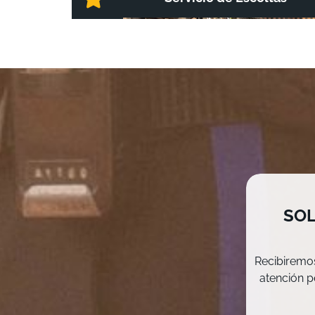
SOL
Recibiremos
atención p