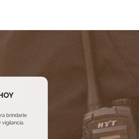
 HOY
ra brindarle
vigilancia.