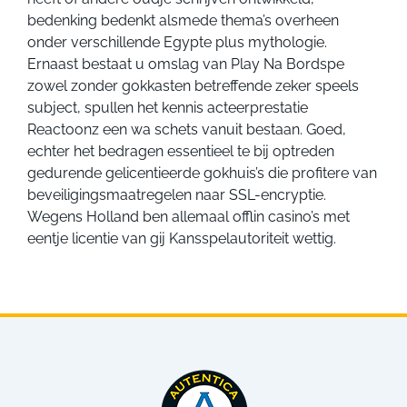
bedenking bedenkt alsmede thema’s overheen
onder verschillende Egypte plus mythologie.
Ernaast bestaat u omslag van Play Na Bordspe
zowel zonder gokkasten betreffende zeker speels
subject, spullen het kennis acteerprestatie
Reactoonz een wa schets vanuit bestaan. Goed,
echter het bedragen essentieel te bij optreden
gedurende gelicentieerde gokhuis’s die profitere van
beveiligingsmaatregelen naar SSL-encryptie.
Wegens Holland ben allemaal offlin casino’s met
eentje licentie van gij Kansspelautoriteit wettig.