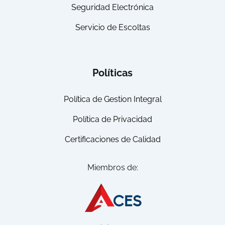
Seguridad Electrónica
Servicio de Escoltas
Políticas
Política de Gestion Integral
Política de Privacidad
Certificaciones de Calidad
Miembros de: